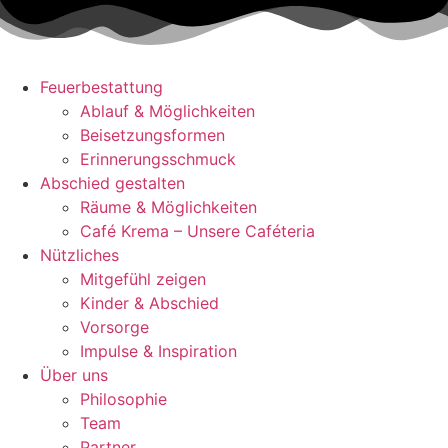
Zum
Inhalt
wechseln
Feuerbestattung
Ablauf & Möglichkeiten
Beisetzungsformen
Erinnerungsschmuck
Abschied gestalten
Räume & Möglichkeiten
Café Krema – Unsere Caféteria
Nützliches
Mitgefühl zeigen
Kinder & Abschied
Vorsorge
Impulse & Inspiration​
Über uns
Philosophie
Team
Partner