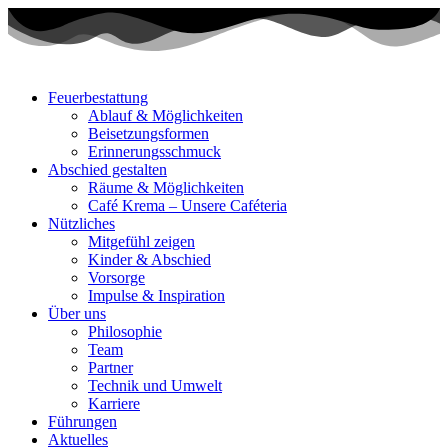
Zum
Inhalt
wechseln
Feuerbestattung
Ablauf & Möglichkeiten
Beisetzungsformen
Erinnerungsschmuck
Abschied gestalten
Räume & Möglichkeiten
Café Krema – Unsere Caféteria
Nützliches
Mitgefühl zeigen
Kinder & Abschied
Vorsorge
Impulse & Inspiration​
Über uns
Philosophie
Team
Partner
Technik und Umwelt
Karriere
Führungen
Aktuelles