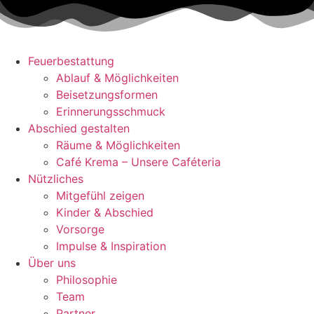
Zum
Inhalt
wechseln
Feuerbestattung
Ablauf & Möglichkeiten
Beisetzungsformen
Erinnerungsschmuck
Abschied gestalten
Räume & Möglichkeiten
Café Krema – Unsere Caféteria
Nützliches
Mitgefühl zeigen
Kinder & Abschied
Vorsorge
Impulse & Inspiration​
Über uns
Philosophie
Team
Partner