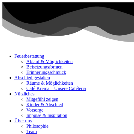
Zum
Inhalt
wechseln
Feuerbestattung
Ablauf & Möglichkeiten
Beisetzungsformen
Erinnerungsschmuck
Abschied gestalten
Räume & Möglichkeiten
Café Krema – Unsere Caféteria
Nützliches
Mitgefühl zeigen
Kinder & Abschied
Vorsorge
Impulse & Inspiration​
Über uns
Philosophie
Team