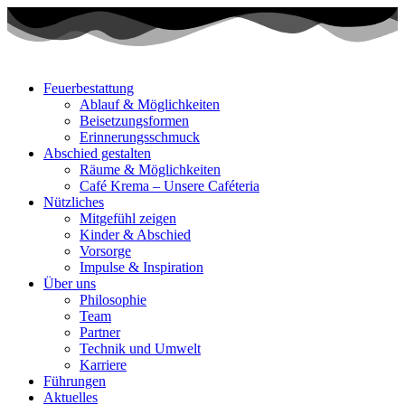
Zum
Inhalt
wechseln
Feuerbestattung
Ablauf & Möglichkeiten
Beisetzungsformen
Erinnerungsschmuck
Abschied gestalten
Räume & Möglichkeiten
Café Krema – Unsere Caféteria
Nützliches
Mitgefühl zeigen
Kinder & Abschied
Vorsorge
Impulse & Inspiration​
Über uns
Philosophie
Team
Partner
Technik und Umwelt
Karriere
Führungen
Aktuelles